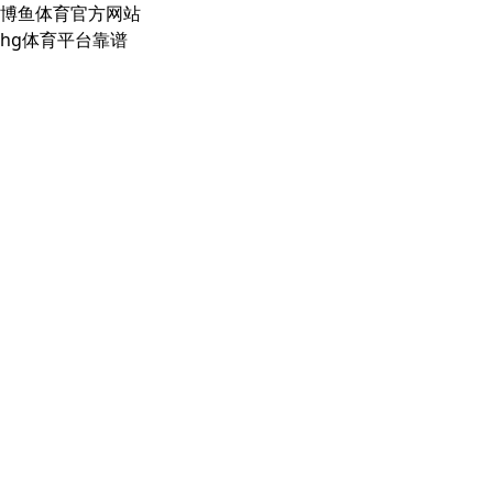
博鱼体育官方网站
hg体育平台靠谱