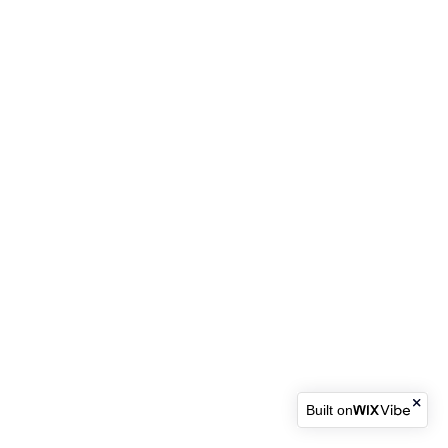
Built on