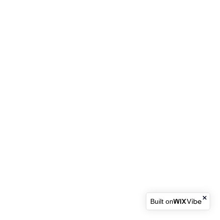
Built on