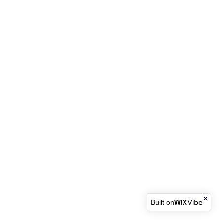
Built on