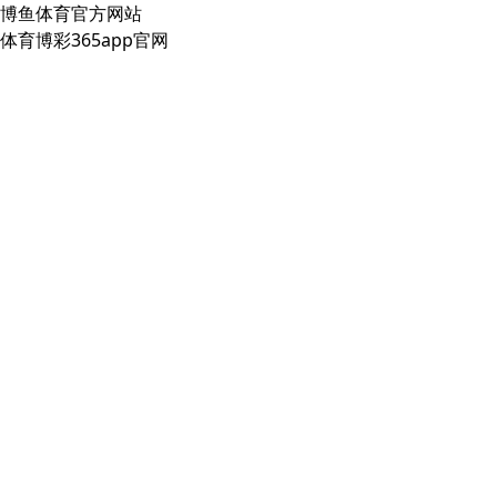
博鱼体育官方网站
体育博彩365app官网