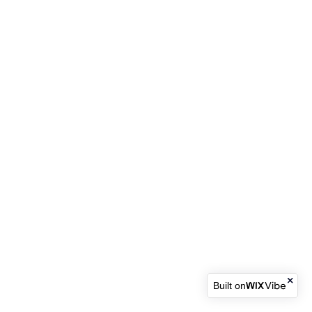
Built on