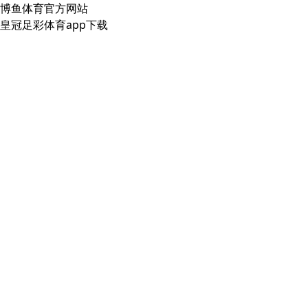
博鱼体育官方网站
皇冠足彩体育app下载