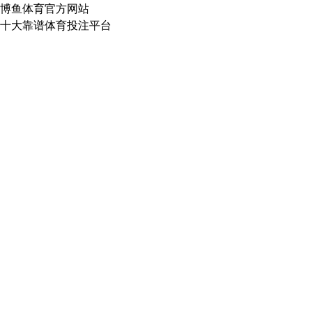
博鱼体育官方网站
十大靠谱体育投注平台