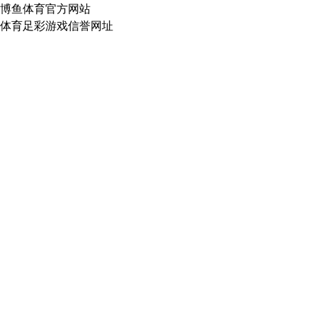
博鱼体育官方网站
体育足彩游戏信誉网址