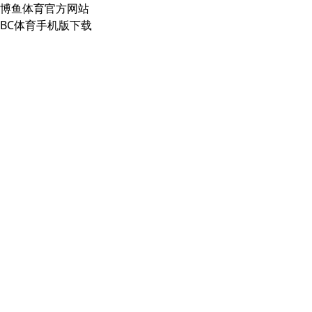
博鱼体育官方网站
BC体育手机版下载