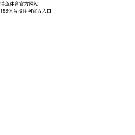
博鱼体育官方网站
188体育投注网官方入口