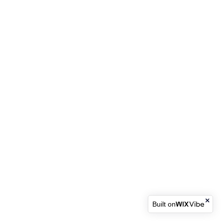
Built on