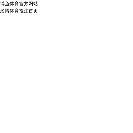
博鱼体育官方网站
澳博体育投注首页