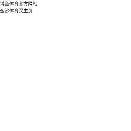
博鱼体育官方网站
金沙体育买主页