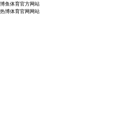
博鱼体育官方网站
热博体育官网网站