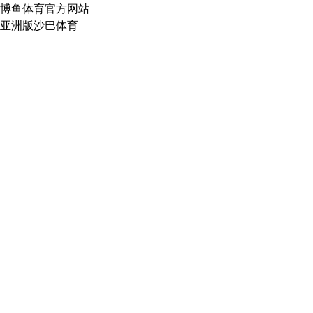
博鱼体育官方网站
亚洲版沙巴体育