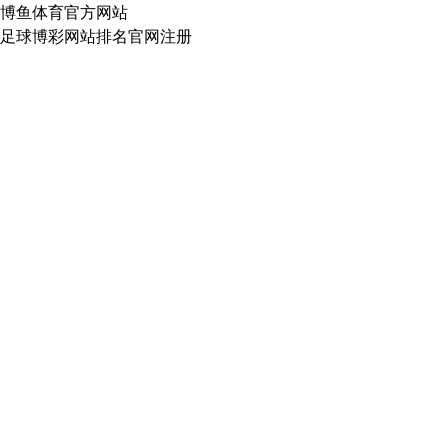
博鱼体育官方网站
足球博彩网站排名官网注册