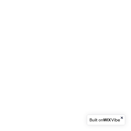
Built on