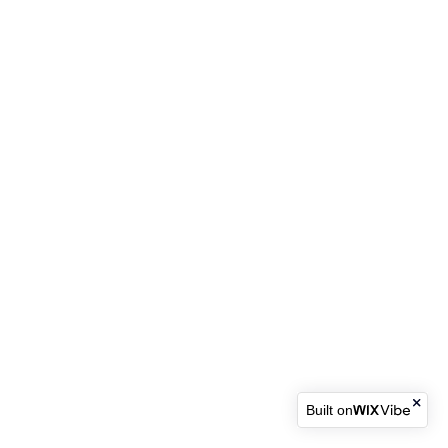
Built on