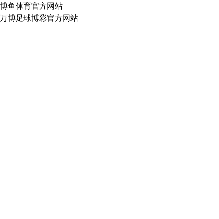
博鱼体育官方网站
万博足球博彩官方网站