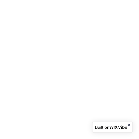
Built on