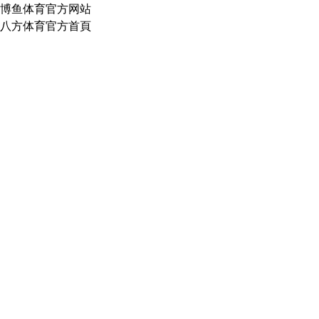
博鱼体育官方网站
八方体育官方首頁