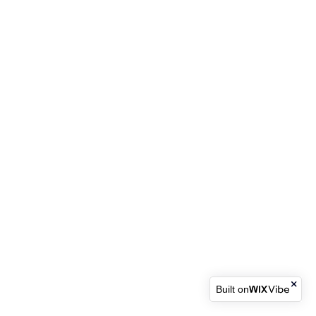
Built on