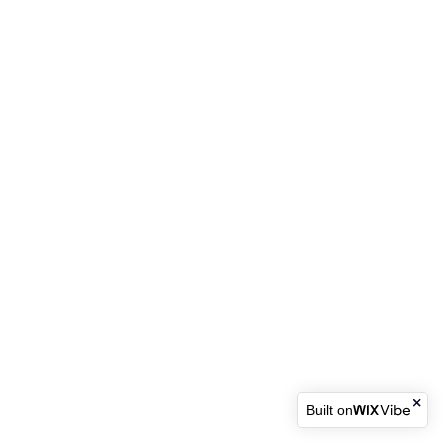
Built on