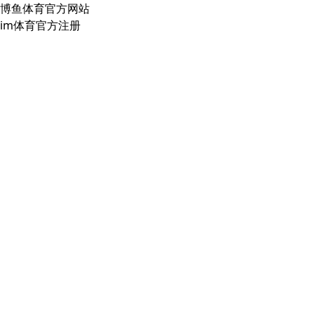
博鱼体育官方网站
im体育官方注册