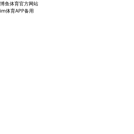
博鱼体育官方网站
im体育APP备用