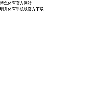
博鱼体育官方网站
明升体育手机版官方下载