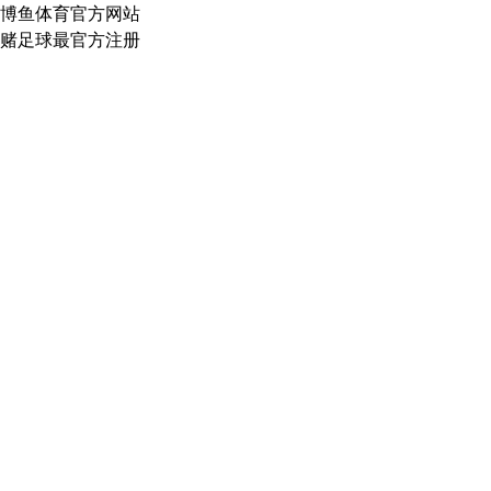
博鱼体育官方网站
赌足球最官方注册