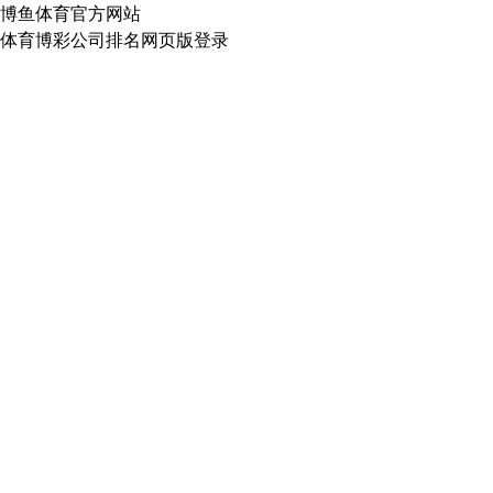
博鱼体育官方网站
体育博彩公司排名网页版登录