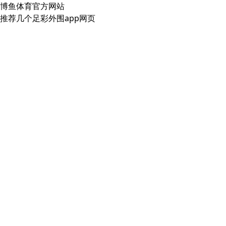
博鱼体育官方网站
推荐几个足彩外围app网页