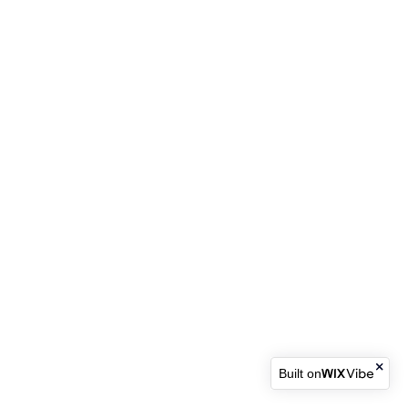
Built on