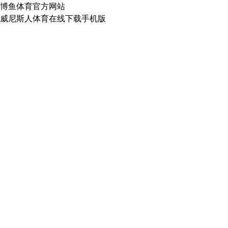
博鱼体育官方网站
威尼斯人体育在线下载手机版