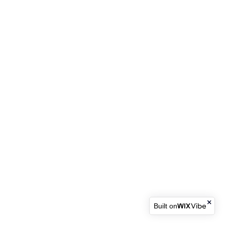
Built on