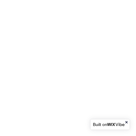
Built on