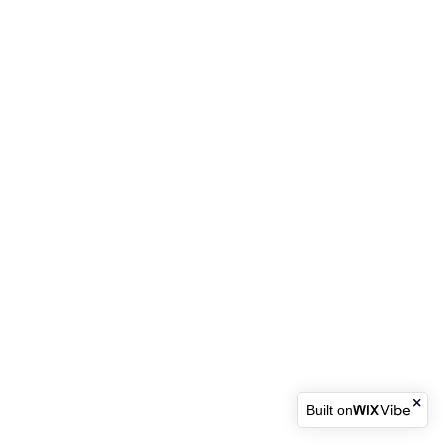
Built on