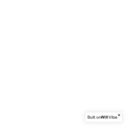
Built on