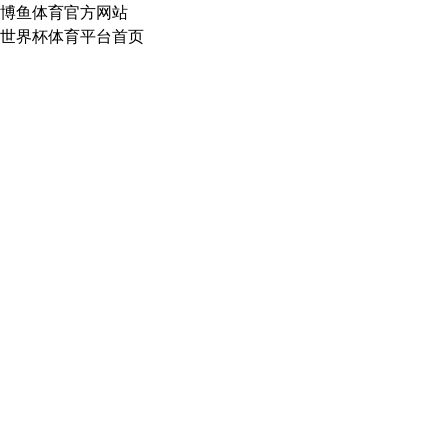
博鱼体育官方网站
世界杯体育平台首页