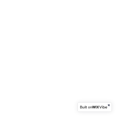
Built on