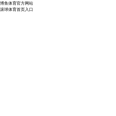
博鱼体育官方网站
滚球体育首页入口