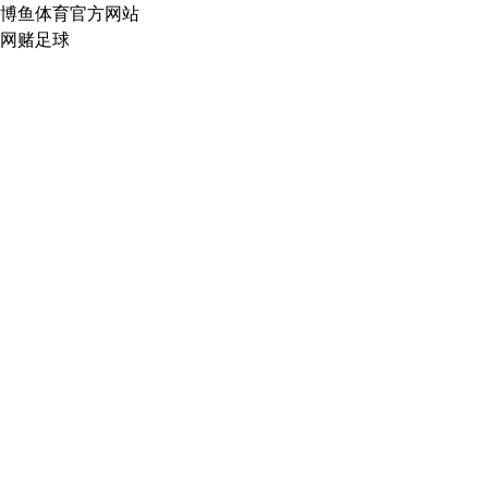
博鱼体育官方网站
网赌足球