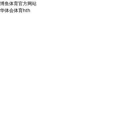
博鱼体育官方网站
华体会体育hth