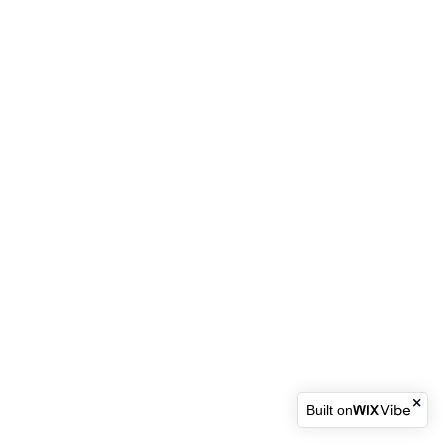
Built on