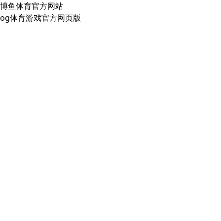
博鱼体育官方网站
og体育游戏官方网页版