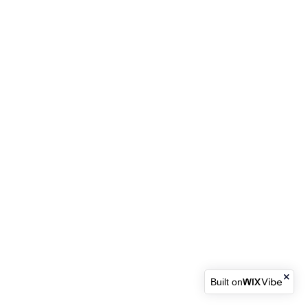
Built on