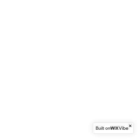
Built on