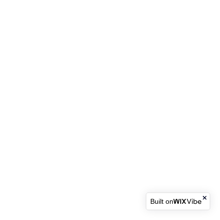
Built on