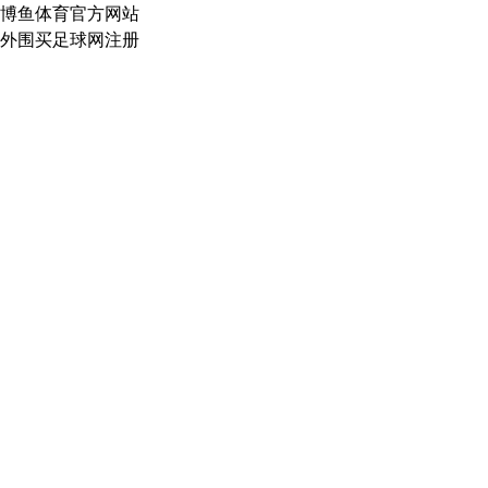
博鱼体育官方网站
外围买足球网注册