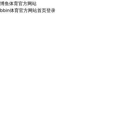
博鱼体育官方网站
bbin体育官方网站首页登录