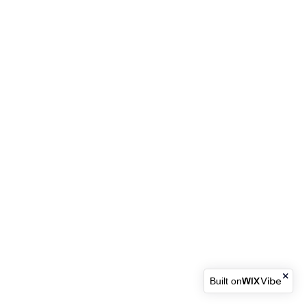
Built on