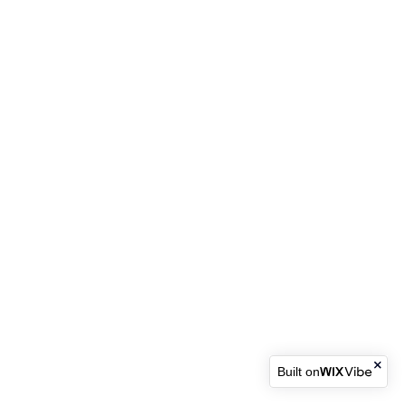
Built on