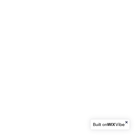
Built on