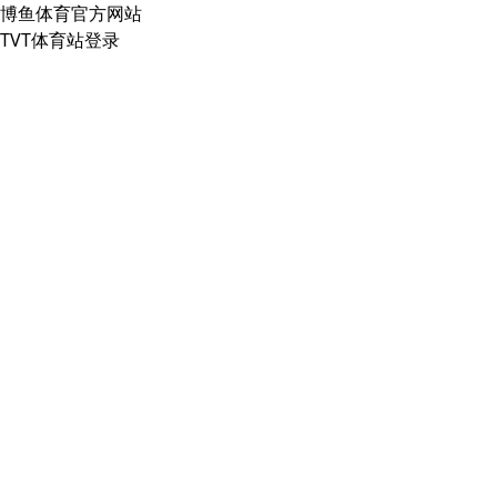
博鱼体育官方网站
TVT体育站登录