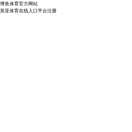
博鱼体育官方网站
英亚体育在线入口平台注册