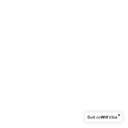
Built on