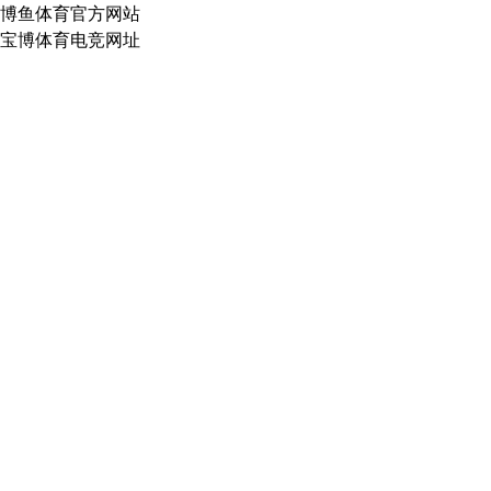
博鱼体育官方网站
宝博体育电竞网址