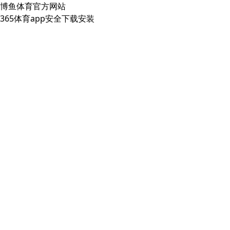
博鱼体育官方网站
365体育app安全下载安装