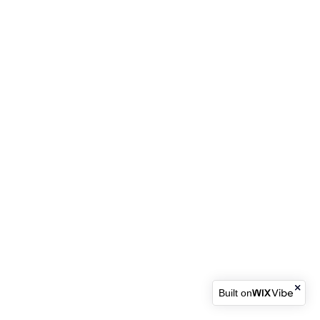
Built on