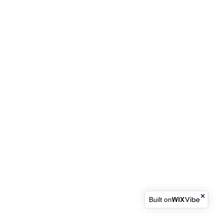
Built on