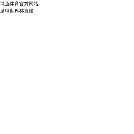
博鱼体育官方网站
足球世界杯直播